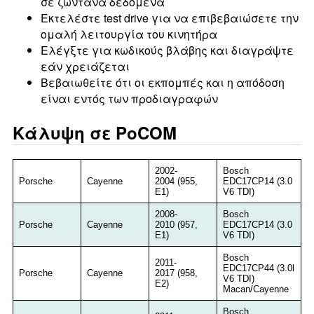
σε ζωντανά δεδομένα
Εκτελέστε test drive για να επιβεβαιώσετε την
ομαλή λειτουργία του κινητήρα
Ελέγξτε για κωδικούς βλάβης και διαγράψτε
εάν χρειάζεται
Βεβαιωθείτε ότι οι εκπομπές και η απόδοση
είναι εντός των προδιαγραφών
Κάλυψη σε PoCOM
2002-
Bosch
Porsche
Cayenne
2004 (955,
EDC17CP14 (3.0
E1)
V6 TDI)
2008-
Bosch
Porsche
Cayenne
2010 (957,
EDC17CP14 (3.0
E1)
V6 TDI)
Bosch
2011-
EDC17CP44 (3.0l
Porsche
Cayenne
2017 (958,
V6 TDI)
E2)
Macan/Cayenne
Bosch