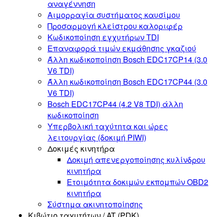
αναγέννηση
Αιμορραγία συστήματος καυσίμου
Προσαρμογή κλείστρου καλοριφέρ
Κωδικοποίηση εγχυτήρων TDI
Επαναφορά τιμών εκμάθησης γκαζιού
Άλλη κωδικοποίηση Bosch EDC17CP14 (3.0
V6 TDI)
Άλλη κωδικοποίηση Bosch EDC17CP44 (3.0
V6 TDI)
Bosch EDC17CP44 (4.2 V8 TDI) άλλη
κωδικοποίηση
Υπερβολική ταχύτητα και ώρες
λειτουργίας (δοκιμή PIWI)
Δοκιμές κινητήρα
Δοκιμή απενεργοποίησης κυλίνδρου
κινητήρα
Ετοιμότητα δοκιμών εκπομπών OBD2
κινητήρα
Σύστημα ακινητοποίησης
Κιβώτιο ταχυτήτων / AT (PDK)